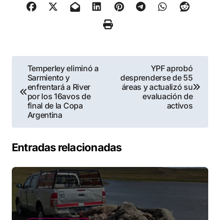
Navegación
Temperley eliminó a
YPF aprobó
Sarmiento y
desprenderse de 55
de
enfrentará a River
áreas y actualizó su
por los 16avos de
evaluación de
entradas
final de la Copa
activos
Argentina
Entradas relacionadas