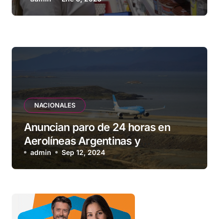
subieron 1,2 %
NACIONALES
Anuncian paro de 24 horas en
Aerolíneas Argentinas y
compañías low cost para el
admin
Sep 12, 2024
viernes