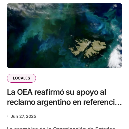
LOCALES
La OEA reafirmó su apoyo al
reclamo argentino en referencia
a la soberanía sobre las Islas
Jun 27, 2025
Malvinas