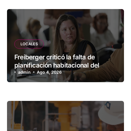
LOCALES
Freiberger criticó la falta de
planificación habitacional del
Municipio: “Vuoto deja afuera a
admin
Ago 4, 2026
vecinos que llevan más de 20 años
esperando”