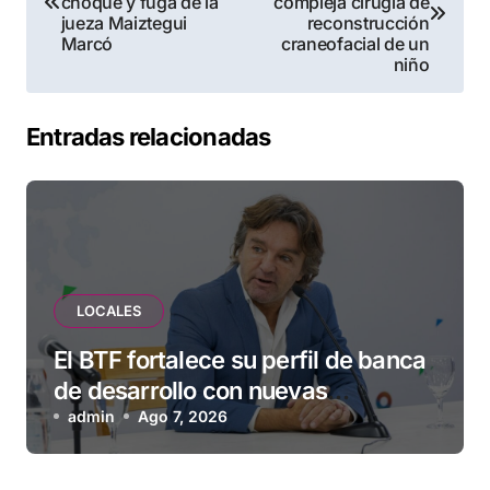
de
choque y fuga de la
compleja cirugía de
jueza Maiztegui
reconstrucción
entradas
Marcó
craneofacial de un
niño
Entradas relacionadas
LOCALES
El BTF fortalece su perfil de banca
de desarrollo con nuevas
herramientas para familias y
admin
Ago 7, 2026
empresas