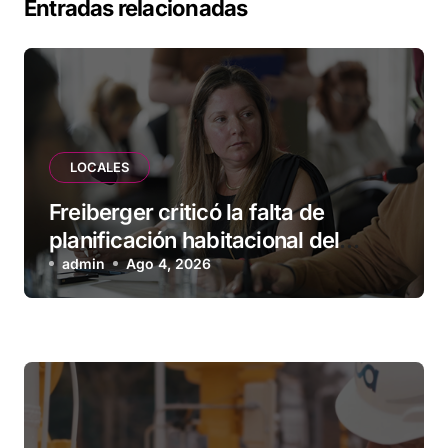
Entradas relacionadas
LOCALES
Freiberger criticó la falta de
planificación habitacional del
Municipio: “Vuoto deja afuera a
admin
Ago 4, 2026
vecinos que llevan más de 20 años
esperando”