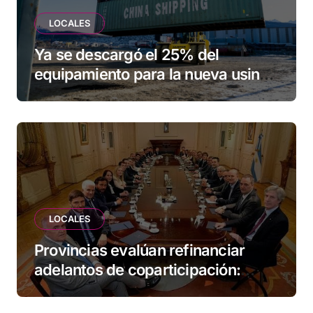
LOCALES
Ya se descargó el 25% del
equipamiento para la nueva usina
de Ushuaia
LOCALES
Provincias evalúan refinanciar
adelantos de coparticipación:
Tierra del Fuego, entre las
alcanzadas