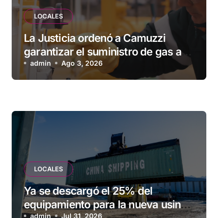
LOCALES
La Justicia ordenó a Camuzzi
garantizar el suministro de gas a
una familia de Tolhuin
admin
Ago 3, 2026
LOCALES
Ya se descargó el 25% del
equipamiento para la nueva usina
de Ushuaia
admin
Jul 31, 2026