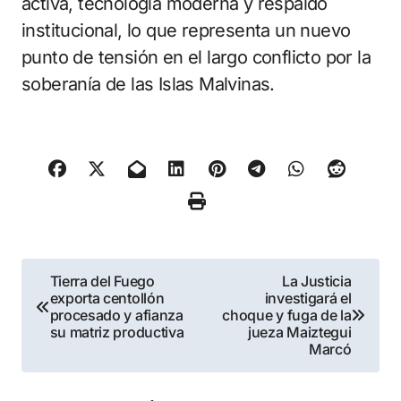
activa, tecnología moderna y respaldo
institucional, lo que representa un nuevo
punto de tensión en el largo conflicto por la
soberanía de las Islas Malvinas.
Navegación
Tierra del Fuego
La Justicia
exporta centollón
investigará el
de
procesado y afianza
choque y fuga de la
su matriz productiva
jueza Maiztegui
entradas
Marcó