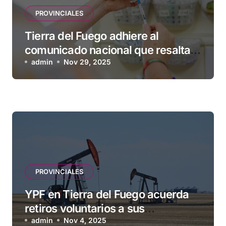
PROVINCIALES
Tierra del Fuego adhiere al
comunicado nacional que resalta
la seguridad y eficacia de las
admin
Nov 29, 2025
vacunas
PROVINCIALES
YPF en Tierra del Fuego acuerda
retiros voluntarios a sus
contratistas
admin
Nov 4, 2025