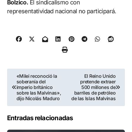
Bolzico.
El sindicalismo con
representatividad nacional no participará.
Navegación
«Milei reconoció la
El Reino Unido
soberanía del
pretende extraer
de
imperio británico
500 millones de
sobre las Malvinas»,
barriles de petróleo
entradas
dijo Nicolás Maduro
de las Islas Malvinas
Entradas relacionadas