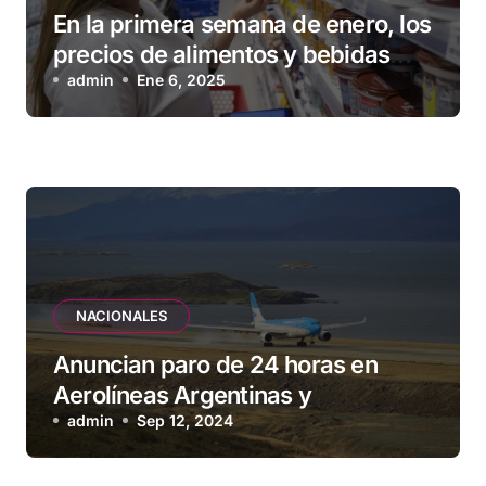
En la primera semana de enero, los
precios de alimentos y bebidas
subieron 1,2 %
admin
Ene 6, 2025
NACIONALES
Anuncian paro de 24 horas en
Aerolíneas Argentinas y
compañías low cost para el
admin
Sep 12, 2024
viernes