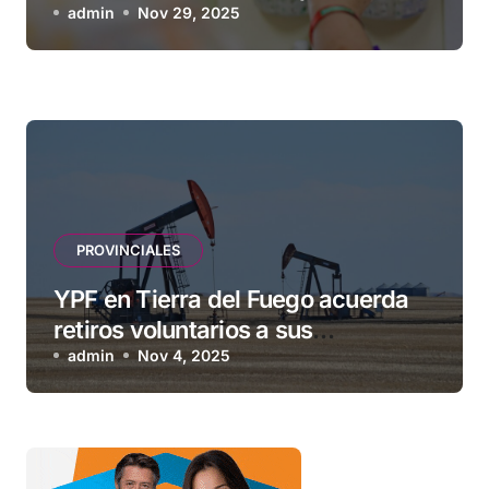
la seguridad y eficacia de las
admin
Nov 29, 2025
vacunas
PROVINCIALES
YPF en Tierra del Fuego acuerda
retiros voluntarios a sus
contratistas
admin
Nov 4, 2025