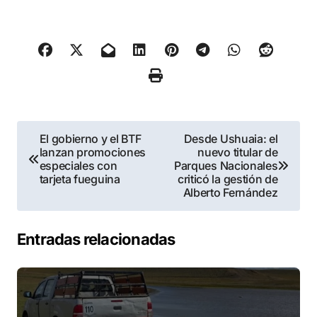
Navegación
El gobierno y el BTF
Desde Ushuaia: el
lanzan promociones
nuevo titular de
de
especiales con
Parques Nacionales
tarjeta fueguina
criticó la gestión de
entradas
Alberto Fernández
Entradas relacionadas