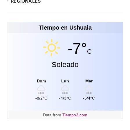
REGIONALES
Tiempo en Ushuaia
-7°
C
Soleado
Dom
Lun
Mar
-8/2°C
-4/3°C
-5/4°C
Data from
Tiempo3.com