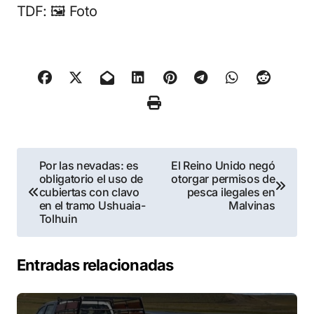
TDF: 🖼 Foto
Navegación
Por las nevadas: es
El Reino Unido negó
obligatorio el uso de
otorgar permisos de
de
cubiertas con clavo
pesca ilegales en
en el tramo Ushuaia-
Malvinas
entradas
Tolhuin
Entradas relacionadas