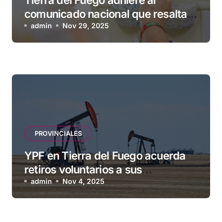
comunicado nacional que resalta
la seguridad y eficacia de las
admin
Nov 29, 2025
vacunas
PROVINCIALES
YPF en Tierra del Fuego acuerda
retiros voluntarios a sus
contratistas
admin
Nov 4, 2025