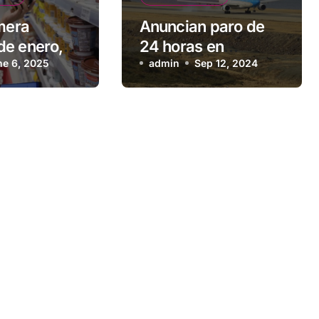
imera
Anuncian paro de
e enero,
24 horas en
os de
ne 6, 2025
Aerolíneas
admin
Sep 12, 2024
s y bebidas
Argentinas y
 1,2 %
compañías low cost
para el viernes