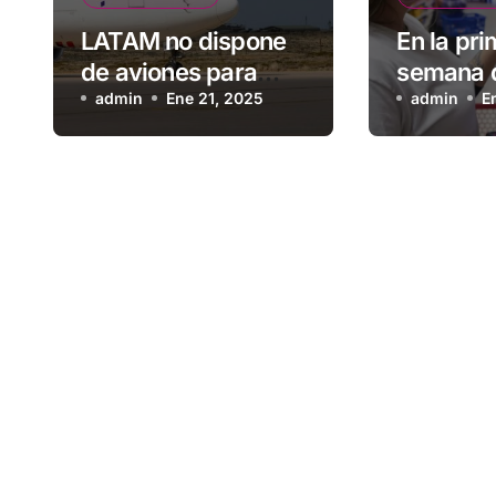
LATAM no dispone
En la pr
de aviones para
semana d
conectar Brasil con
admin
Ene 21, 2025
los preci
admin
E
Malvinas
alimento
subieron