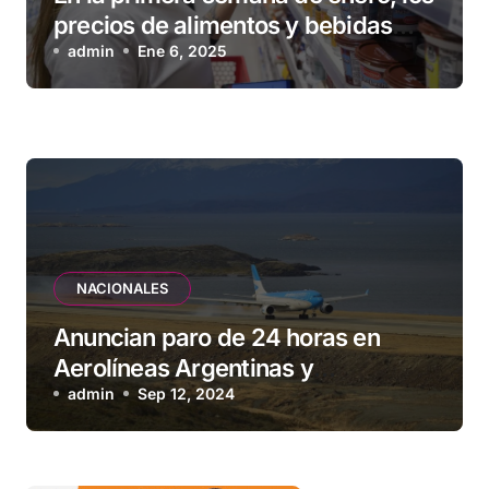
precios de alimentos y bebidas
subieron 1,2 %
admin
Ene 6, 2025
NACIONALES
Anuncian paro de 24 horas en
Aerolíneas Argentinas y
compañías low cost para el
admin
Sep 12, 2024
viernes