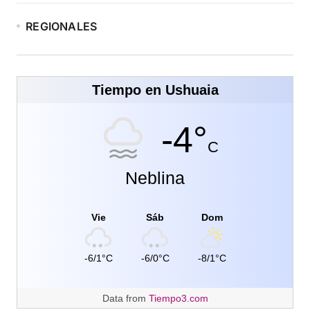
REGIONALES
Tiempo en Ushuaia
-4°
C
Neblina
Vie
Sáb
Dom
-6/1°C
-6/0°C
-8/1°C
Data from
Tiempo3.com