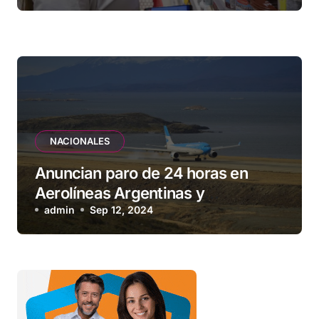
NACIONALES
Anuncian paro de 24 horas en
Aerolíneas Argentinas y
compañías low cost para el
admin
Sep 12, 2024
viernes