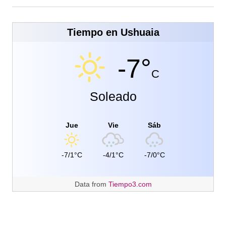
Tiempo en Ushuaia
-7°
C
Soleado
Jue
Vie
Sáb
-7/1°C
-4/1°C
-7/0°C
Data from
Tiempo3.com