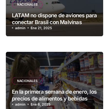
NACIONALES
LATAM no dispone de aviones para
conectar Brasil con Malvinas
admin
Ene 21, 2025
NACIONALES
En la primera semana de enero, los
precios de alimentos y bebidas
subieron 1,2 %
admin
Ene 6, 2025