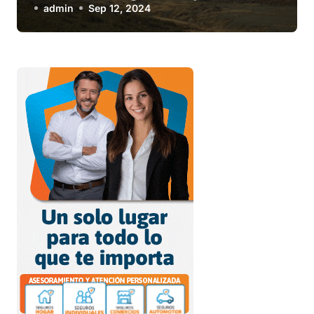
compañías low cost para el
admin
Sep 12, 2024
viernes