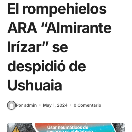
El rompehielos
ARA “Almirante
Irízar” se
despidió de
Ushuaia
Por admin
May 1, 2024
0 Comentario