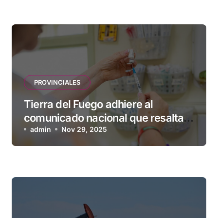
PROVINCIALES
Tierra del Fuego adhiere al
comunicado nacional que resalta
la seguridad y eficacia de las
admin
Nov 29, 2025
vacunas