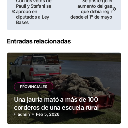
Con los votos de
Se postergó el
Pauli y Stefani se
aumento del gas
de
aprobó en
que debía regir
diputados a Ley
desde el 1º de mayo
entradas
Bases
Entradas relacionadas
PROVINCIALES
Una jauría mató a más de 100
corderos de una escuela rural
admin
Feb 5, 2026