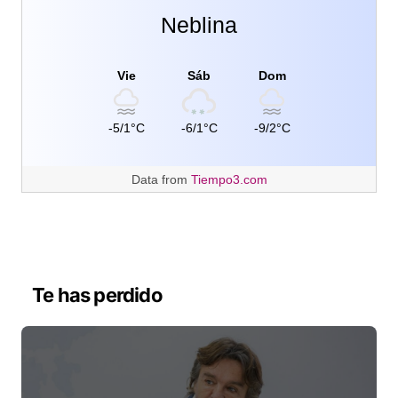
Neblina
Vie
Sáb
Dom
-5/1°C
-6/1°C
-9/2°C
Data from
Tiempo3.com
Te has perdido