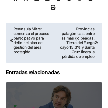
Navegación
Península Mitre:
Provincias
comenzó el proceso
patagónicas, entre
de
participativo para
las más golpeadas:
definir el plan de
Tierra del Fuego
entradas
gestión del área
cayó 15,3% y Santa
protegida
Cruz lidera la
pérdida de empleo
Entradas relacionadas