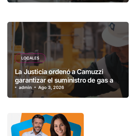
vecinos que llevan más de 20 años
esperando”
LOCALES
La Justicia ordenó a Camuzzi
garantizar el suministro de gas a
una familia de Tolhuin
admin
Ago 3, 2026