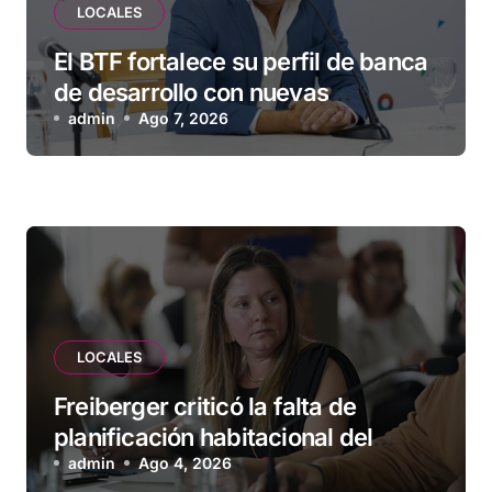
LOCALES
El BTF fortalece su perfil de banca
de desarrollo con nuevas
herramientas para familias y
admin
Ago 7, 2026
empresas
LOCALES
Freiberger criticó la falta de
planificación habitacional del
Municipio: “Vuoto deja afuera a
admin
Ago 4, 2026