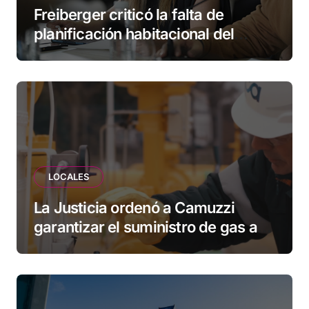
Freiberger criticó la falta de
planificación habitacional del
Municipio: “Vuoto deja afuera a
vecinos que llevan más de 20 años
esperando”
LOCALES
La Justicia ordenó a Camuzzi
garantizar el suministro de gas a
una familia de Tolhuin