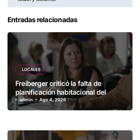
Entradas relacionadas
LOCALES
Freiberger criticó la falta de
planificación habitacional del
Municipio: “Vuoto deja afuera a
admin
Ago 4, 2026
vecinos que llevan más de 20 años
esperando”