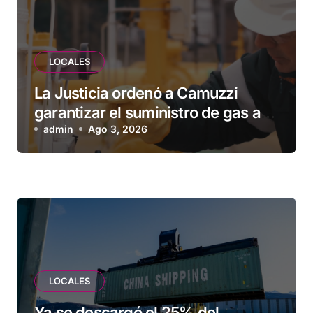
LOCALES
La Justicia ordenó a Camuzzi
garantizar el suministro de gas a
una familia de Tolhuin
admin
Ago 3, 2026
LOCALES
Ya se descargó el 25% del