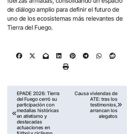
fuerzas armadas, consolidando un espacio
de diálogo amplio para definir el futuro de
uno de los ecosistemas más relevantes de
Tierra del Fuego.
Navegación
EPADE 2026: Tierra
Causa viviendas de
del Fuego cerró su
ATE: tras los
de
participación con
testimonios,
medallas históricas
arrancan los
entradas
en atletismo y
alegatos
destacadas
actuaciones en
fútbol y ciclismo.