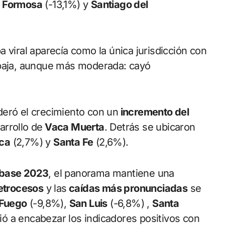
r
Formosa
(-13,1%) y
Santiago del
a viral aparecía como la única jurisdicción con
 baja, aunque más moderada: cayó
ideró el crecimiento con un
incremento del
arrollo de
Vaca Muerta
. Detrás se ubicaron
ca
(2,7%) y
Santa Fe
(2,6%).
base 2023
, el panorama mantiene una
etrocesos
y las
caídas más pronunciadas
se
 Fuego
(-9,8%),
San Luis
(-6,8%) ,
Santa
ió a encabezar los indicadores positivos con