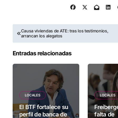
Navegación
Causa viviendas de ATE: tras los testimonios,
arrancan los alegatos
de
entradas
Entradas relacionadas
LOCALES
LOCALES
El BTF fortalece su
Freiberge
perfil de banca de
falta de