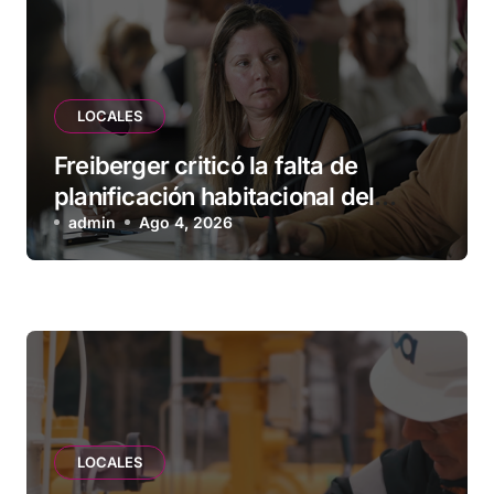
LOCALES
Freiberger criticó la falta de
planificación habitacional del
Municipio: “Vuoto deja afuera a
admin
Ago 4, 2026
vecinos que llevan más de 20 años
esperando”
LOCALES