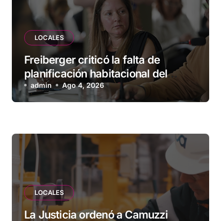
LOCALES
Freiberger criticó la falta de
planificación habitacional del
Municipio: “Vuoto deja afuera a
admin
Ago 4, 2026
vecinos que llevan más de 20 años
esperando”
LOCALES
La Justicia ordenó a Camuzzi