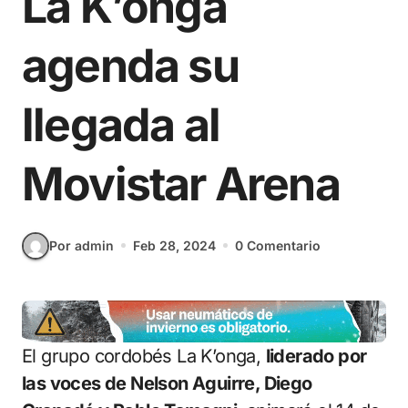
La K’onga
agenda su
llegada al
Movistar Arena
Por admin
Feb 28, 2024
0 Comentario
El grupo cordobés La K’onga,
liderado por
las voces de Nelson Aguirre, Diego