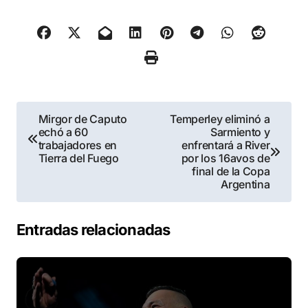
Navegación
Mirgor de Caputo
Temperley eliminó a
echó a 60
Sarmiento y
de
trabajadores en
enfrentará a River
Tierra del Fuego
por los 16avos de
entradas
final de la Copa
Argentina
Entradas relacionadas