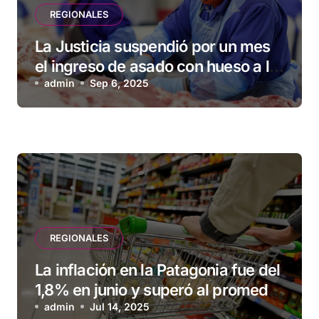
REGIONALES
La Justicia suspendió por un mes
el ingreso de asado con hueso a la
Patagonia
admin
Sep 6, 2025
REGIONALES
La inflación en la Patagonia fue del
1,8% en junio y superó al promedio
nacional
admin
Jul 14, 2025