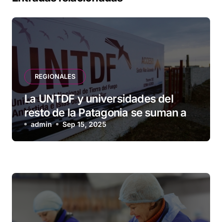
REGIONALES
La UNTDF y universidades del
resto de la Patagonia se suman a
marcha federal en rechazo al veto
admin
Sep 15, 2025
de Milei