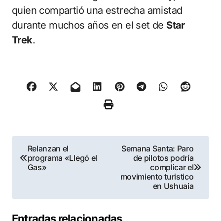
quien compartió una estrecha amistad
durante muchos años en el set de
Star
Trek
.
Navegación
Relanzan el
Semana Santa: Paro
programa «Llegó el
de pilotos podría
de
Gas»
complicar el
movimiento turistico
entradas
en Ushuaia
Entradas relacionadas