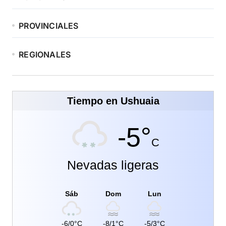
PROVINCIALES
REGIONALES
Tiempo en Ushuaia
-5°
C
Nevadas ligeras
Sáb
Dom
Lun
-6/0°C
-8/1°C
-5/3°C