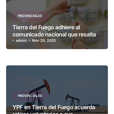
PROVINCIALES
Tierra del Fuego adhiere al
comunicado nacional que resalta
la seguridad y eficacia de las
admin
Nov 29, 2025
vacunas
PROVINCIALES
YPF en Tierra del Fuego acuerda