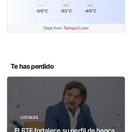
-6/0°C
-9/1°C
-4/3°C
Data from
Tiempo3.com
Te has perdido
LOCALES
El BTF fortalece su perfil de banca