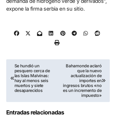
demanda de hidrógeno verde y derivados”,
expone la firma serbia en su sitio.
Navegación
Se hundió un
Bahamonde aclaró
pesquero cerca de
que la nuevo
de
las Islas Malvinas:
actualización de
hay al menos seis
importes en
entradas
muertos y siete
ingresos brutos «no
desaparecidos
es un incremento de
impuesto»
Entradas relacionadas