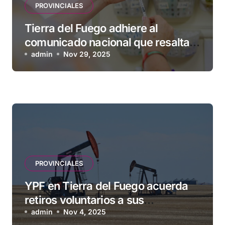
PROVINCIALES
Tierra del Fuego adhiere al
comunicado nacional que resalta
la seguridad y eficacia de las
admin
Nov 29, 2025
vacunas
PROVINCIALES
YPF en Tierra del Fuego acuerda
retiros voluntarios a sus
contratistas
admin
Nov 4, 2025