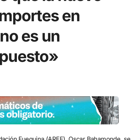
importes en
«no es un
mpuesto»
audación Fueguina (AREF), Oscar Bahamonde, se