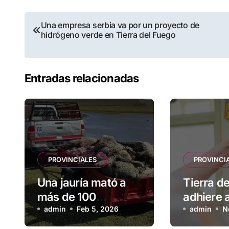
Navegación
Una empresa serbia va por un proyecto de
hidrógeno verde en Tierra del Fuego
de
entradas
Entradas relacionadas
PROVINCIALES
PROVINCI
Una jauría mató a
Tierra d
más de 100
adhiere a
corderos de una
admin
Feb 5, 2026
comunic
admin
N
escuela rural
nacional