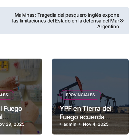
Malvinas: Tragedia del pesquero inglés expone
las limitaciones del Estado en la defensa del Mar
Argentino
ALES
PROVINCIALES
el Fuego
YPF en Tierra del
l
Fuego acuerda
ado
ov 29, 2025
retiros voluntarios a
admin
Nov 4, 2025
 que resalta
sus contratistas