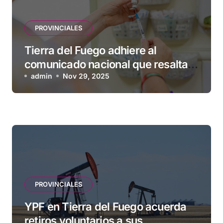
PROVINCIALES
Tierra del Fuego adhiere al
comunicado nacional que resalta
la seguridad y eficacia de las
admin
Nov 29, 2025
vacunas
PROVINCIALES
YPF en Tierra del Fuego acuerda
retiros voluntarios a sus