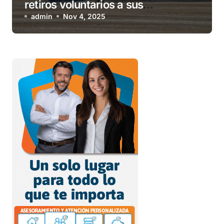
retiros voluntarios a sus
contratistas
admin
Nov 4, 2025