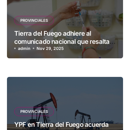
PROVINCIALES
Tierra del Fuego adhiere al
comunicado nacional que resalta
la seguridad y eficacia de las
admin
Nov 29, 2025
vacunas
PROVINCIALES
YPF en Tierra del Fuego acuerda