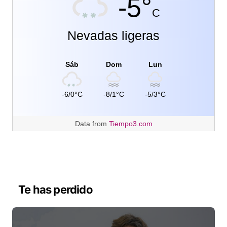
-5°
C
Nevadas ligeras
Sáb
Dom
Lun
-6/0°C
-8/1°C
-5/3°C
Data from
Tiempo3.com
Te has perdido