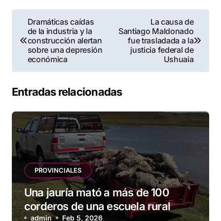
Navegación
Dramáticas caídas
La causa de
de la industria y la
Santiago Maldonado
de
construcción alertan
fue trasladada a la
sobre una depresión
justicia federal de
entradas
económica
Ushuaia
Entradas relacionadas
PROVINCIALES
Una jauría mató a más de 100
corderos de una escuela rural
admin
Feb 5, 2026