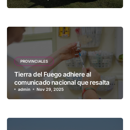
PROVINCIALES
Tierra del Fuego adhiere al
comunicado nacional que resalta
la seguridad y eficacia de las
admin
Nov 29, 2025
vacunas