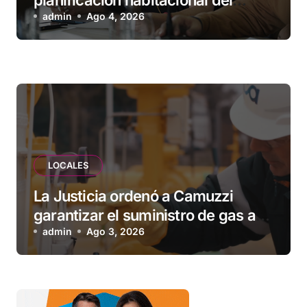
Municipio: “Vuoto deja afuera a
admin
Ago 4, 2026
vecinos que llevan más de 20 años
esperando”
LOCALES
La Justicia ordenó a Camuzzi
garantizar el suministro de gas a
una familia de Tolhuin
admin
Ago 3, 2026