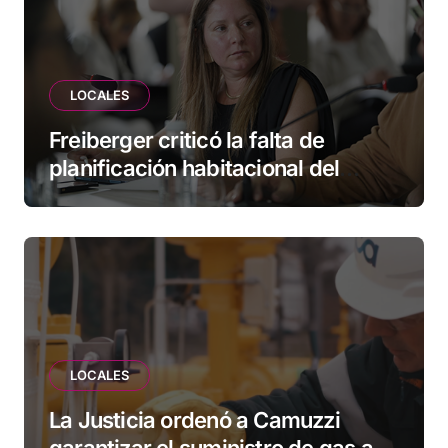
LOCALES
Freiberger criticó la falta de
planificación habitacional del
Municipio: “Vuoto deja afuera a
vecinos que llevan más de 20 años
esperando”
LOCALES
La Justicia ordenó a Camuzzi
garantizar el suministro de gas a