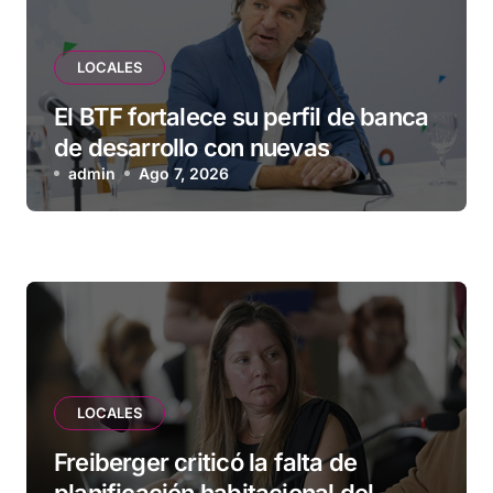
LOCALES
El BTF fortalece su perfil de banca
de desarrollo con nuevas
herramientas para familias y
admin
Ago 7, 2026
empresas
LOCALES
Freiberger criticó la falta de
planificación habitacional del