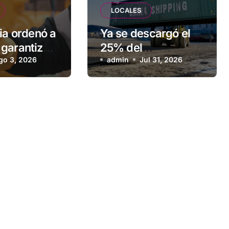
LOCALES
ia ordenó a
Ya se descargó el
garantizar
25% del
stro de gas
go 3, 2026
equipamiento para
admin
Jul 31, 2026
ilia de
la nueva usina de
Ushuaia