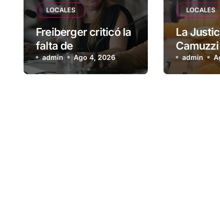
LOCALES
LOCALES
Freiberger criticó la
La Justic
falta de
Camuzzi 
planificación
admin
Ago 4, 2026
el sumini
admin
A
habitacional del
a una fam
Municipio: “Vuoto
Tolhuin
deja afuera a
vecinos que llevan
más de 20 años
esperando”