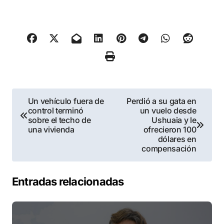
Navegación
Un vehículo fuera de
Perdió a su gata en
control terminó
un vuelo desde
de
sobre el techo de
Ushuaia y le
una vivienda
ofrecieron 100
entradas
dólares en
compensación
Entradas relacionadas