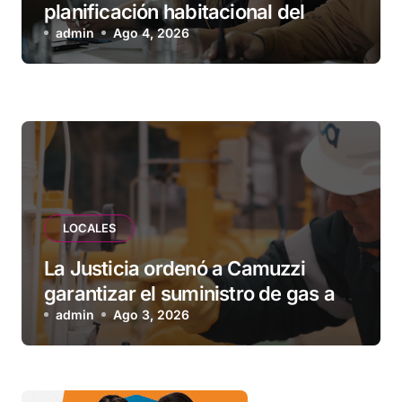
planificación habitacional del
Municipio: “Vuoto deja afuera a
admin
Ago 4, 2026
vecinos que llevan más de 20 años
esperando”
LOCALES
La Justicia ordenó a Camuzzi
garantizar el suministro de gas a
una familia de Tolhuin
admin
Ago 3, 2026