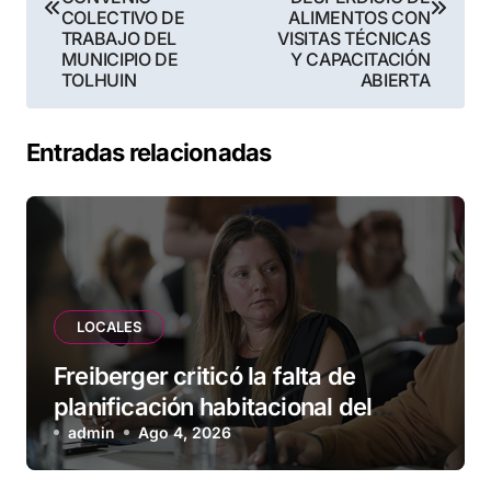
entradas
COLECTIVO DE
ALIMENTOS CON
TRABAJO DEL
VISITAS TÉCNICAS
MUNICIPIO DE
Y CAPACITACIÓN
TOLHUIN
ABIERTA
Entradas relacionadas
LOCALES
Freiberger criticó la falta de
planificación habitacional del
Municipio: “Vuoto deja afuera a
admin
Ago 4, 2026
vecinos que llevan más de 20 años