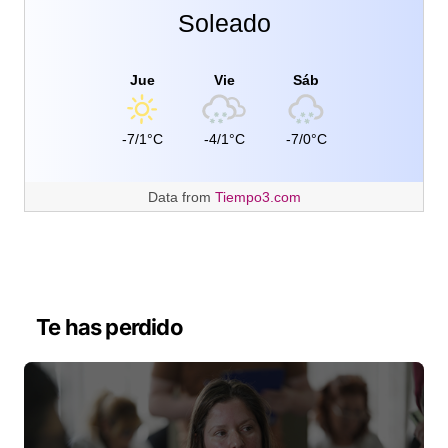
Soleado
Jue
Vie
Sáb
-7/1°C
-4/1°C
-7/0°C
Data from
Tiempo3.com
Te has perdido