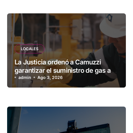
esperando”
LOCALES
La Justicia ordenó a Camuzzi
garantizar el suministro de gas a
una familia de Tolhuin
admin
Ago 3, 2026