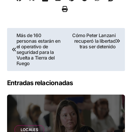
Navegación
Más de 160
Cómo Peter Lanzani
personas estarán en
recuperó la libertad
de
el operativo de
tras ser detenido
seguridad para la
entradas
Vuelta a Tierra del
Fuego
Entradas relacionadas
LOCALES