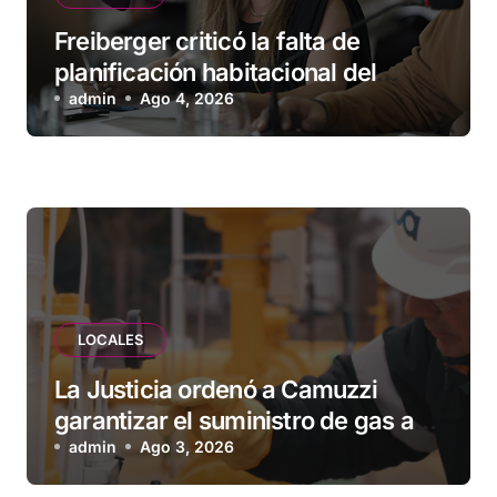
Freiberger criticó la falta de
planificación habitacional del
Municipio: “Vuoto deja afuera a
admin
Ago 4, 2026
vecinos que llevan más de 20 años
esperando”
LOCALES
La Justicia ordenó a Camuzzi
garantizar el suministro de gas a
una familia de Tolhuin
admin
Ago 3, 2026