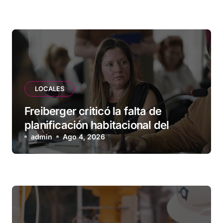
LOCALES
Freiberger criticó la falta de
planificación habitacional del
Municipio: “Vuoto deja afuera a
admin
Ago 4, 2026
vecinos que llevan más de 20 años
esperando”