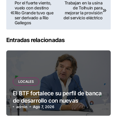
Navegación
Por el fuerte viento,
Trabajan en la usina
vuelo con destino
de Tolhuin para
de
Río Grande tuvo que
mejorar la provisión
ser derivado a Rio
del servicio eléctrico
entradas
Gallegos
Entradas relacionadas
LOCALES
El BTF fortalece su perfil de banca
de desarrollo con nuevas
herramientas para familias y
admin
Ago 7, 2026
empresas