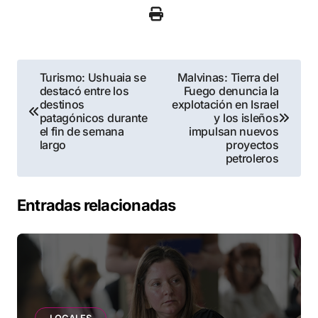
Navegación
Turismo: Ushuaia se
Malvinas: Tierra del
destacó entre los
Fuego denuncia la
de
destinos
explotación en Israel
patagónicos durante
y los isleños
entradas
el fin de semana
impulsan nuevos
largo
proyectos
petroleros
Entradas relacionadas
LOCALES