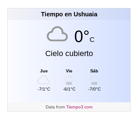
Tiempo en Ushuaia
0°
C
Cielo cubierto
Jue
Vie
Sáb
-7/1°C
-6/1°C
-7/0°C
Data from
Tiempo3.com