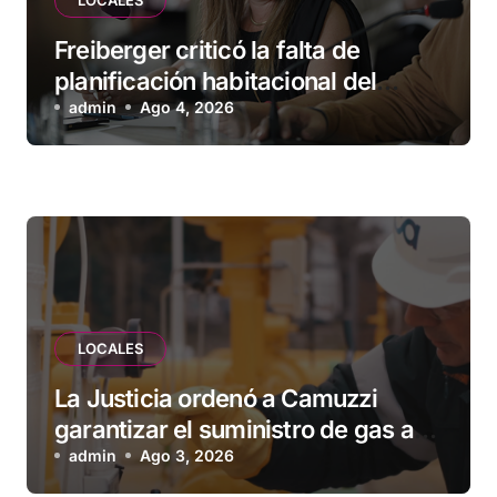
Freiberger criticó la falta de
planificación habitacional del
Municipio: “Vuoto deja afuera a
admin
Ago 4, 2026
vecinos que llevan más de 20 años
esperando”
LOCALES
La Justicia ordenó a Camuzzi
garantizar el suministro de gas a
una familia de Tolhuin
admin
Ago 3, 2026