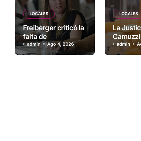
LOCALES
LOCALES
Freiberger criticó la
La Justic
falta de
Camuzzi 
planificación
admin
Ago 4, 2026
el sumini
admin
A
habitacional del
a una fam
Municipio: “Vuoto
Tolhuin
deja afuera a
vecinos que llevan
más de 20 años
esperando”