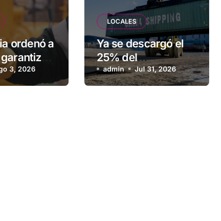
LOCALES
ia ordenó a
Ya se descargó el
garantizar
25% del
stro de gas
go 3, 2026
equipamiento para
admin
Jul 31, 2026
ilia de
la nueva usina de
Ushuaia