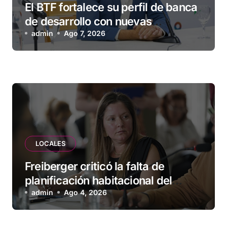
El BTF fortalece su perfil de banca
de desarrollo con nuevas
herramientas para familias y
admin
Ago 7, 2026
empresas
LOCALES
Freiberger criticó la falta de
planificación habitacional del
Municipio: “Vuoto deja afuera a
admin
Ago 4, 2026
vecinos que llevan más de 20 años
esperando”