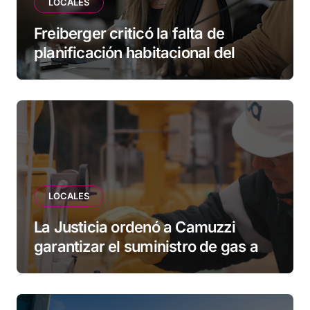
LOCALES
Freiberger criticó la falta de
planificación habitacional del
Municipio: “Vuoto deja afuera a
vecinos que llevan más de 20 años
esperando”
LOCALES
La Justicia ordenó a Camuzzi
garantizar el suministro de gas a
una familia de Tolhuin