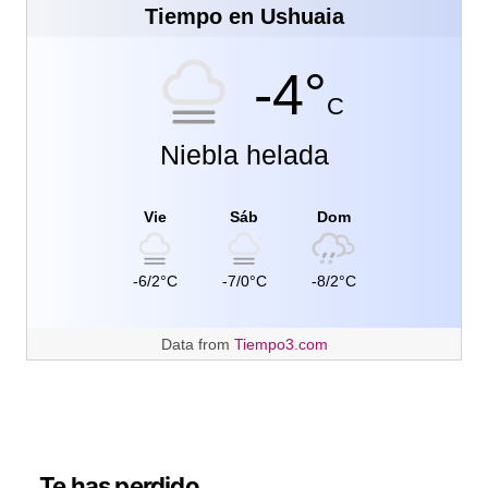
Tiempo en Ushuaia
-4°
C
Niebla helada
Vie
Sáb
Dom
-6/2°C
-7/0°C
-8/2°C
Data from
Tiempo3.com
Te has perdido