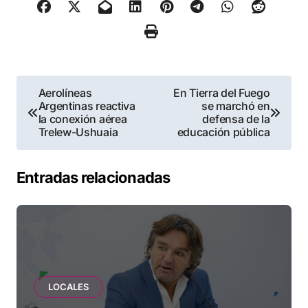
Navegación
Aerolíneas
En Tierra del Fuego
Argentinas reactiva
se marchó en
de
la conexión aérea
defensa de la
Trelew-Ushuaia
educación pública
entradas
Entradas relacionadas
LOCALES