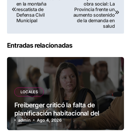
en la montaña
obra social: La
de
rescatista de
Provincia frente un
Defensa Civil
aumento sostenido
entradas
Municipal
de la demanda en
salud
Entradas relacionadas
LOCALES
Freiberger criticó la falta de
planificación habitacional del
Municipio: “Vuoto deja afuera a
admin
Ago 4, 2026
vecinos que llevan más de 20 años