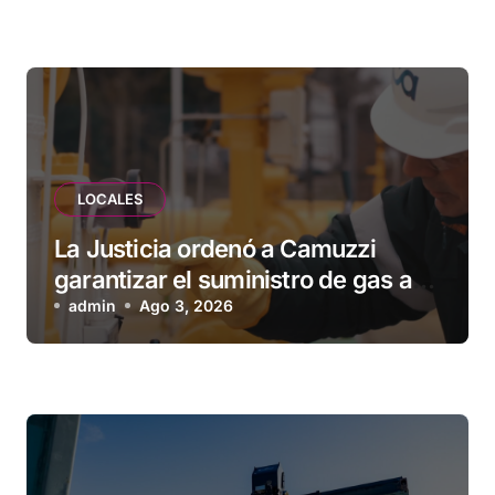
esperando”
LOCALES
La Justicia ordenó a Camuzzi
garantizar el suministro de gas a
una familia de Tolhuin
admin
Ago 3, 2026