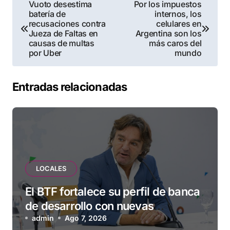
Navegación
Vuoto desestima
Por los impuestos
batería de
internos, los
de
recusaciones contra
celulares en
Jueza de Faltas en
Argentina son los
entradas
causas de multas
más caros del
por Uber
mundo
Entradas relacionadas
LOCALES
El BTF fortalece su perfil de banca
de desarrollo con nuevas
herramientas para familias y
admin
Ago 7, 2026