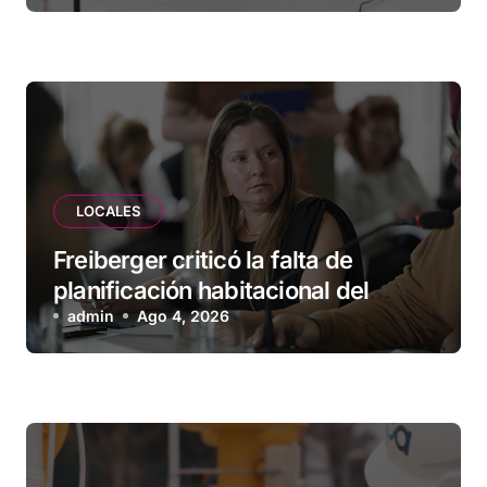
empresas
LOCALES
Freiberger criticó la falta de
planificación habitacional del
Municipio: “Vuoto deja afuera a
admin
Ago 4, 2026
vecinos que llevan más de 20 años
esperando”