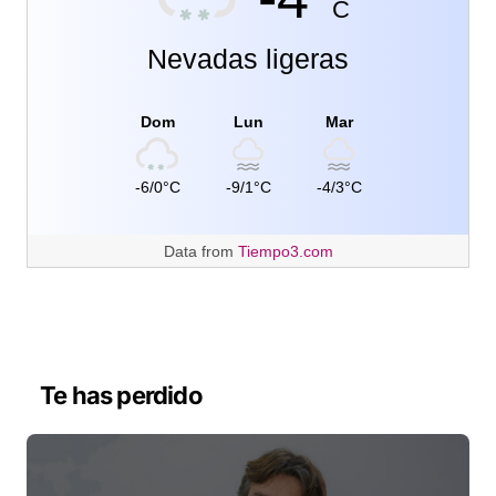
C
Nevadas ligeras
Dom
Lun
Mar
-6/0°C
-9/1°C
-4/3°C
Data from
Tiempo3.com
Te has perdido