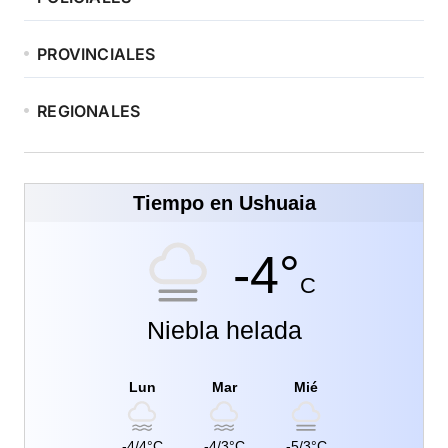
PROVINCIALES
REGIONALES
Tiempo en Ushuaia
-4°
C
Niebla helada
Lun
Mar
Mié
-4/4°C
-4/3°C
-5/3°C