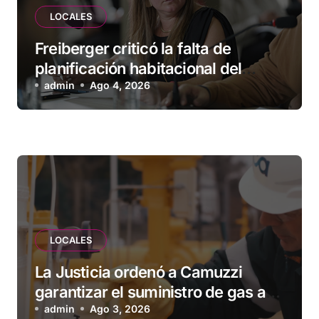
LOCALES
Freiberger criticó la falta de
planificación habitacional del
Municipio: “Vuoto deja afuera a
admin
Ago 4, 2026
vecinos que llevan más de 20 años
esperando”
LOCALES
La Justicia ordenó a Camuzzi
garantizar el suministro de gas a
una familia de Tolhuin
admin
Ago 3, 2026