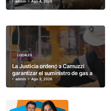
Municipio: “Vuoto deja afuera a
admin
Ago 4, 2026
vecinos que llevan más de 20 años
esperando”
LOCALES
La Justicia ordenó a Camuzzi
garantizar el suministro de gas a
una familia de Tolhuin
admin
Ago 3, 2026