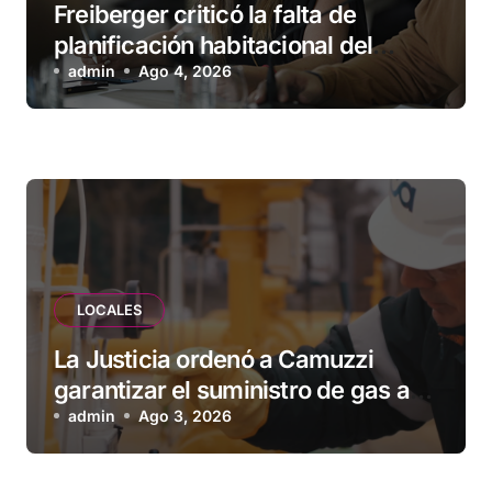
Freiberger criticó la falta de
planificación habitacional del
Municipio: “Vuoto deja afuera a
admin
Ago 4, 2026
vecinos que llevan más de 20 años
esperando”
LOCALES
La Justicia ordenó a Camuzzi
garantizar el suministro de gas a
una familia de Tolhuin
admin
Ago 3, 2026