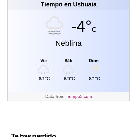
Tiempo en Ushuaia
-4°
C
Neblina
Vie
Sáb
Dom
-6/1°C
-6/0°C
-8/1°C
Data from
Tiempo3.com
Te has perdido