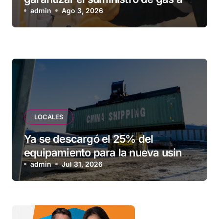
una familia de Tolhuin
admin
Ago 3, 2026
LOCALES
Ya se descargó el 25% del
equipamiento para la nueva usina
de Ushuaia
admin
Jul 31, 2026