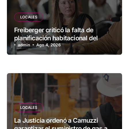
LOCALES
Freiberger criticó la falta de
planificación habitacional del
Municipio: “Vuoto deja afuera a
admin
Ago 4, 2026
vecinos que llevan más de 20 años
esperando”
LOCALES
La Justicia ordenó a Camuzzi
garantizar el suministro de gas a