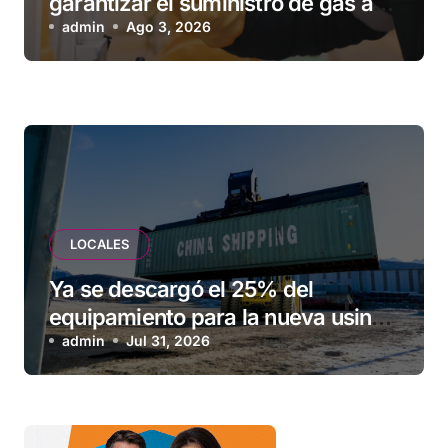
garantizar el suministro de gas a
una familia de Tolhuin
admin
Ago 3, 2026
LOCALES
Ya se descargó el 25% del
equipamiento para la nueva usina
de Ushuaia
admin
Jul 31, 2026