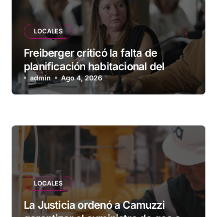
LOCALES
Freiberger criticó la falta de
planificación habitacional del
Municipio: “Vuoto deja afuera a
admin
Ago 4, 2026
vecinos que llevan más de 20 años
esperando”
LOCALES
La Justicia ordenó a Camuzzi