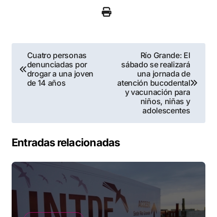
Navegación
Cuatro personas
Río Grande: El
denunciadas por
sábado se realizará
de
drogar a una joven
una jornada de
de 14 años
atención bucodental
entradas
y vacunación para
niños, niñas y
adolescentes
Entradas relacionadas