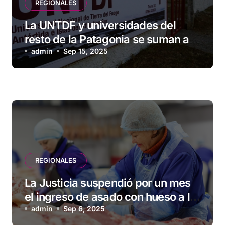
REGIONALES
La UNTDF y universidades del
resto de la Patagonia se suman a
marcha federal en rechazo al veto
admin
Sep 15, 2025
de Milei
REGIONALES
La Justicia suspendió por un mes
el ingreso de asado con hueso a la
Patagonia
admin
Sep 6, 2025