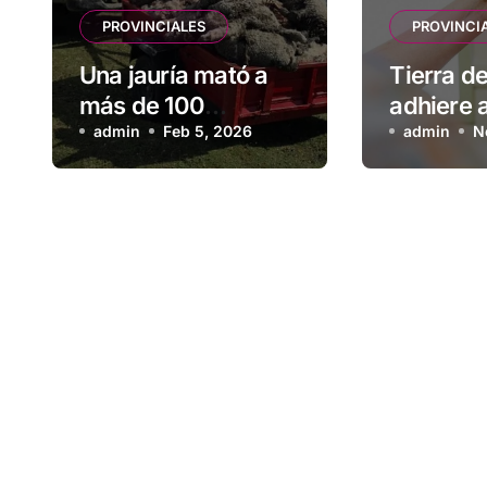
PROVINCIALES
PROVINCI
Una jauría mató a
Tierra d
más de 100
adhiere a
corderos de una
admin
Feb 5, 2026
comunic
admin
N
escuela rural
nacional
la segur
eficacia 
vacunas