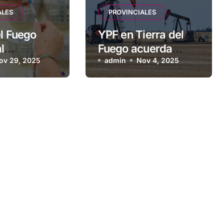
ALES
PROVINCIALES
el Fuego
YPF en Tierra del
l
Fuego acuerda
ado
ov 29, 2025
retiros voluntarios a
admin
Nov 4, 2025
 que resalta
sus contratistas
idad y
de las