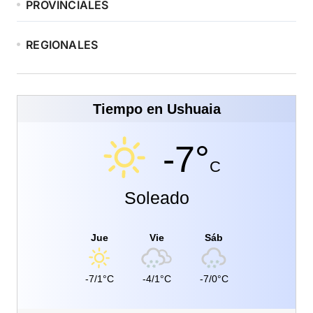
PROVINCIALES
REGIONALES
Tiempo en Ushuaia
-7°
C
Soleado
Jue
Vie
Sáb
-7/1°C
-4/1°C
-7/0°C