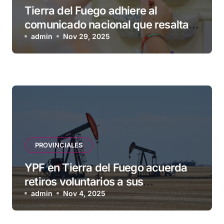
Tierra del Fuego adhiere al
comunicado nacional que resalta
la seguridad y eficacia de las
admin
Nov 29, 2025
vacunas
PROVINCIALES
YPF en Tierra del Fuego acuerda
retiros voluntarios a sus
contratistas
admin
Nov 4, 2025