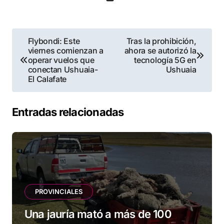
Navegación
Flybondi: Este
Tras la prohibición,
viernes comienzan a
ahora se autorizó la
de
operar vuelos que
tecnología 5G en
conectan Ushuaia-
Ushuaia
entradas
El Calafate
Entradas relacionadas
PROVINCIALES
Una jauría mató a más de 100