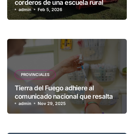
corderos de una escuela rural
admin
Feb 5, 2026
PROVINCIALES
Tierra del Fuego adhiere al
comunicado nacional que resalta
la seguridad y eficacia de las
admin
Nov 29, 2025
vacunas