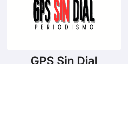
GPS Sin Dial
Sitio de noticias de Tierra del Fuego
Copyright © Todos los derechos reservados
|
BlogData
por
Themeansar
.