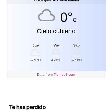
0°
C
Cielo cubierto
Jue
Vie
Sáb
-7/1°C
-6/1°C
-7/0°C
Data from
Tiempo3.com
Te has perdido