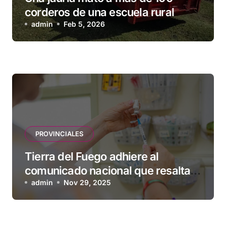
corderos de una escuela rural
admin
Feb 5, 2026
PROVINCIALES
Tierra del Fuego adhiere al
comunicado nacional que resalta
la seguridad y eficacia de las
admin
Nov 29, 2025
vacunas