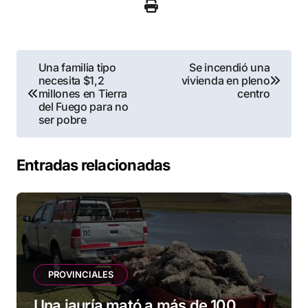
Navegación
Una familia tipo
Se incendió una
necesita $1,2
vivienda en pleno
de
millones en Tierra
centro
del Fuego para no
entradas
ser pobre
Entradas relacionadas
PROVINCIALES
Una jauría mató a más de 100