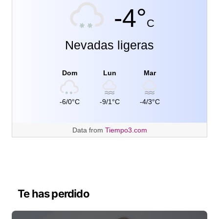
-4°
C
Nevadas ligeras
Dom
Lun
Mar
-6/0°C
-9/1°C
-4/3°C
Data from
Tiempo3.com
Te has perdido