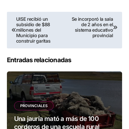
Navegación
UISE recibió un
Se incorporó la sala
subsidio de $88
de 2 años en el
de
millones del
sistema educativo
Municipio para
provincial
entradas
construir garitas
Entradas relacionadas
PROVINCIALES
Una jauría mató a más de 100
corderos de una escuela rural