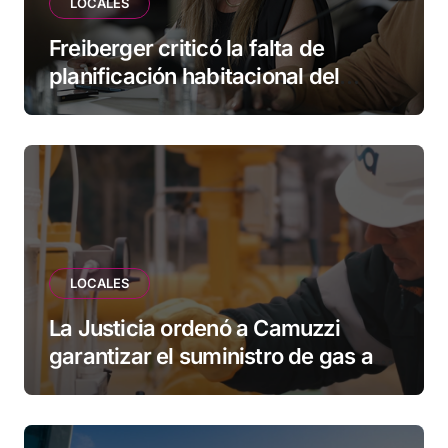
LOCALES
Freiberger criticó la falta de
planificación habitacional del
Municipio: “Vuoto deja afuera a
vecinos que llevan más de 20 años
esperando”
LOCALES
La Justicia ordenó a Camuzzi
garantizar el suministro de gas a
una familia de Tolhuin