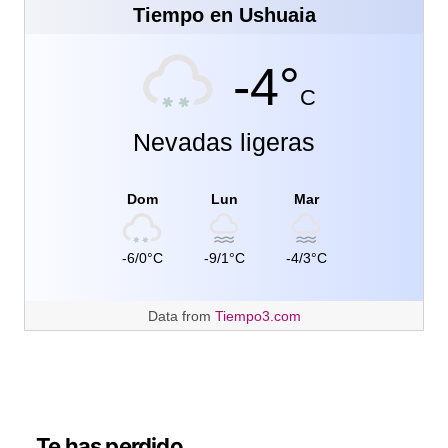
Tiempo en Ushuaia
-4°
C
Nevadas ligeras
Dom
Lun
Mar
-6/0°C
-9/1°C
-4/3°C
Data from
Tiempo3.com
Te has perdido