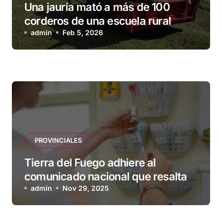
Una jauría mató a más de 100
corderos de una escuela rural
admin
Feb 5, 2026
PROVINCIALES
Tierra del Fuego adhiere al
comunicado nacional que resalta
la seguridad y eficacia de las
admin
Nov 29, 2025
vacunas